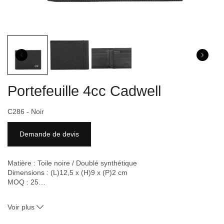
Portefeuille 4cc Cadwell
C286 - Noir
Demande de devis
Matière :
Toile noire / Doublé synthétique
Dimensions : (L)12,5 x (H)9 x (P)2 cm
MOQ : 25
…
Personnalisable : Oui
Couleur : Noir
Voir plus
Délai de livraison : 3 semaines avec personnalisation
Ident. n° : C286 - Noir