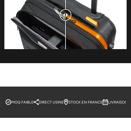
MOQ FAIBLE
DIRECT USINE
STOCK EN FRANCE
LIVRAISON 