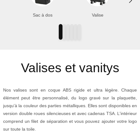
- [HAUTE QUALITÉ] Roues 360° ultra maniable - Poignée en
caoutchouc matelassée pour un meilleur confort - Poignée
Sac à dos
Valise
télescopique réglable - Cadenas à code
- [HAUTE RÉSISTANCE] Matière ABS renforcée - Deux grands
compartiments de rangements internes avec fermeture éclair
- [GARANTIE] Garantie 2 ans - Service après vente en Ile de
France - Plus de 500 avis positives sur ce produit
Valises et vanitys
- [FRANCE] Marque Française - Expédié de France.
Nos valises sont en coque ABS rigide et ultra légère. Chaque
élément peut être personnalisé, du logo gravé sur la plaquette,
jusqu'à la couleur des parties métalliques. Elles sont disponibles en
version double roues silencieuses et avec cadenas TSA. L'intérieur
comprend un filet de séparation et vous pouvez ajouter votre logo
sur toute la toile.