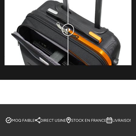
MOQ FAIBLE
DIRECT USINE
STOCK EN FRANCE
LIVRAISON 